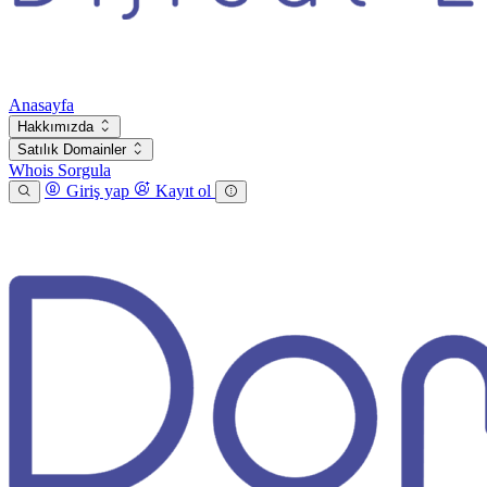
Anasayfa
Hakkımızda
Satılık Domainler
Whois Sorgula
Giriş yap
Kayıt ol