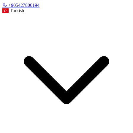
+905427806194
Turkish