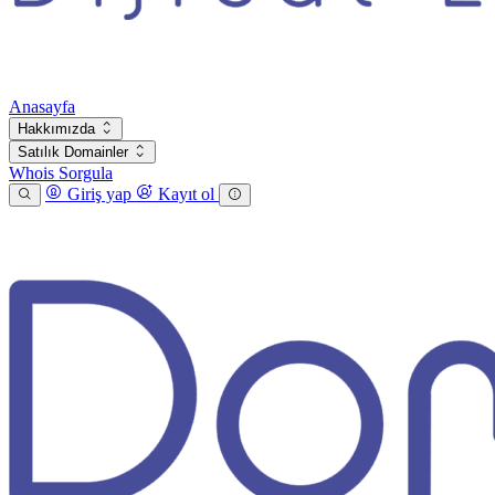
Anasayfa
Hakkımızda
Satılık Domainler
Whois Sorgula
Giriş yap
Kayıt ol