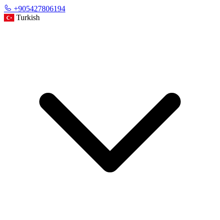
+905427806194
Turkish