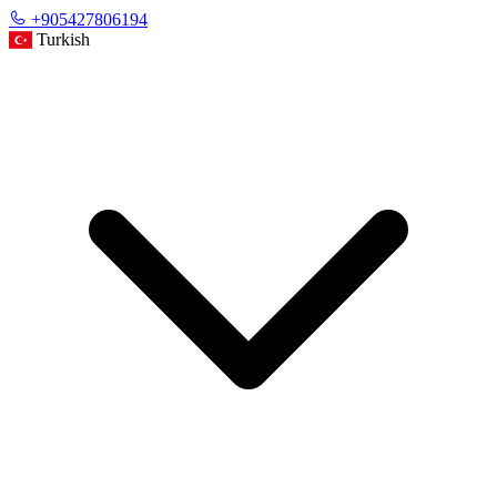
+905427806194
Turkish