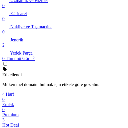
Uzmanlık ve Hizmet
0
E-Ticaret
0
Nakliye ve Taşımacılık
0
Jenerik
2
Yedek Parça
0
Tümünü Gör
Etiketlendi
Mükemmel domaini bulmak için etikete göre göz atın.
4 Harf
0
Emlak
0
Premium
3
Hot Deal