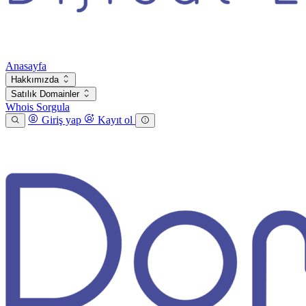
Anasayfa
Hakkımızda
Satılık Domainler
Whois Sorgula
Giriş yap
Kayıt ol