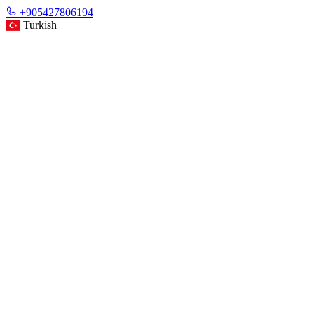
+905427806194
Turkish