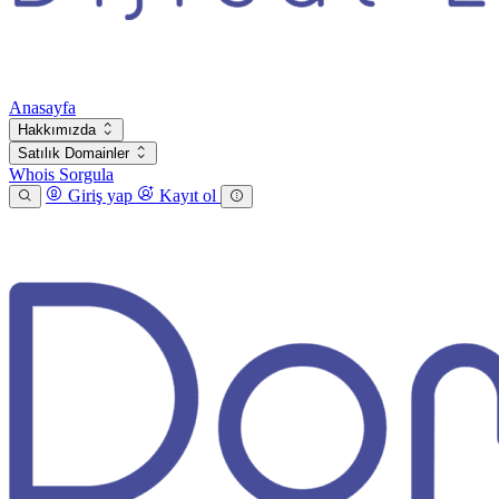
Anasayfa
Hakkımızda
Satılık Domainler
Whois Sorgula
Giriş yap
Kayıt ol