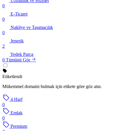
Uzmanlık ve Hizmet
0
E-Ticaret
0
Nakliye ve Taşımacılık
0
Jenerik
2
Yedek Parça
0
Tümünü Gör
Etiketlendi
Mükemmel domaini bulmak için etikete göre göz atın.
4 Harf
0
Emlak
0
Premium