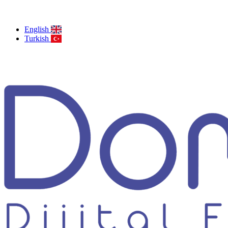
English
Turkish